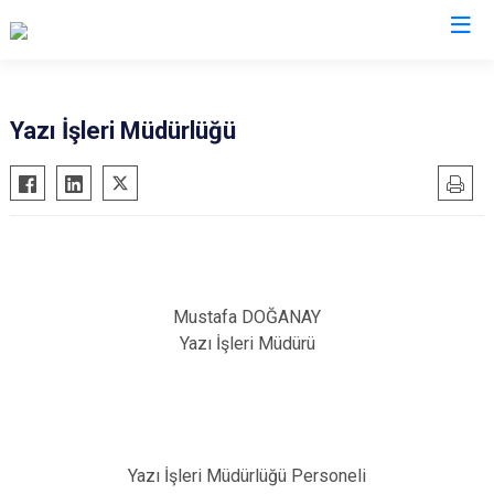
Kars
Yazı İşleri Müdürlüğü
Akyaka
Arpaçay
Digor
Kağızman
Sarıkamış
Mustafa DOĞANAY
Yazı İşleri Müdürü
Selim
Susuz
Yazı İşleri Müdürlüğü Personeli