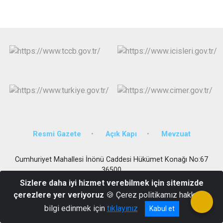
Resmi Gazete
Açık Kapı
Mevzuat
Cumhuriyet Mahallesi İnönü Caddesi Hükümet Konağı No:67
36500
Sizlere daha iyi hizmet verebilmek için sitemizde
0 474 413 4070
çerezlere yer veriyoruz
🍪 Çerez politikamız hakkında
bilgi edinmek için
tıklayınız
Kabul et