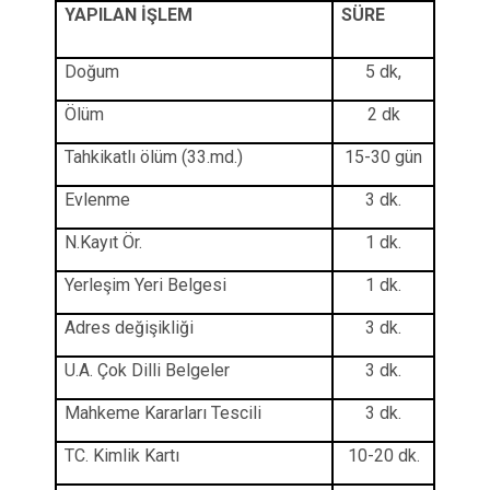
YAPILAN İŞLEM
SÜRE
Doğum
5 dk,
Ölüm
2 dk
Tahkikatlı ölüm (33.md.)
15-30 gün
Evlenme
3 dk.
N.Kayıt Ör.
1 dk.
Yerleşim Yeri Belgesi
1 dk.
Adres değişikliği
3 dk.
U.A. Çok Dilli Belgeler
3 dk.
Mahkeme Kararları Tescili
3 dk.
TC. Kimlik Kartı
10-20 dk.