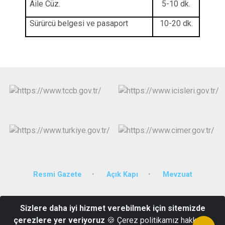
Aile Cüz.
5-10 dk.
Sürürcü belgesi ve pasaport
10-20 dk.
Resmi Gazete
Açık Kapı
Mevzuat
Cumhuriyet Mahallesi İnönü Caddesi Hükümet Konağı No:67
Sizlere daha iyi hizmet verebilmek için sitemizde
36500
çerezlere yer veriyoruz
🍪 Çerez politikamız hakkında