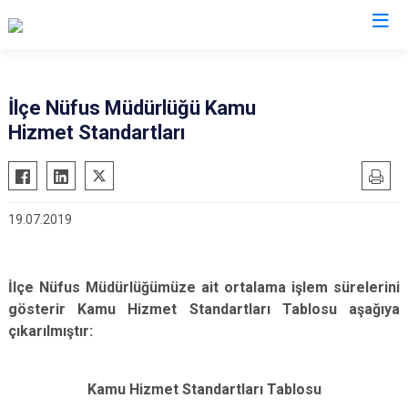
Kars
İlçe Nüfus Müdürlüğü Kamu
Hizmet Standartları
Akyaka
Arpaçay
Digor
19.07.2019
Kağızman
Sarıkamış
Selim
İlçe Nüfus Müdürlüğümüze ait ortalama işlem sürelerini
gösterir Kamu Hizmet Standartları Tablosu aşağıya
Susuz
çıkarılmıştır:
Kamu Hizmet Standartları Tablosu