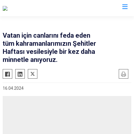
Kars
Vatan için canlarını feda eden
tüm kahramanlarımızın Şehitler
Akyaka
Haftası vesilesiyle bir kez daha
Arpaçay
minnetle anıyoruz.
Digor
Kağızman
Sarıkamış
16.04.2024
Selim
Susuz