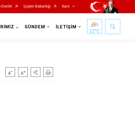
e-Devlet
İçişleri Bakanlığı
Kars
RİMİZ
GÜNDEM
İLETİŞİM
22
°C