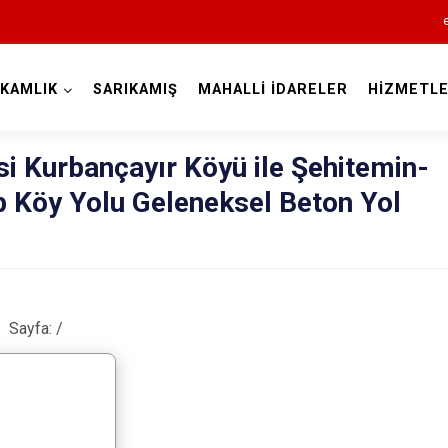
KAMLIK
SARIKAMIŞ
MAHALLİ İDARELER
HİZMETLE
Kars
si Kurbançayır Köyü ile Şehitemin-
 Köy Yolu Geleneksel Beton Yol
Akyaka
Sayfa:
/
Arpaçay
Digor
Kağızman