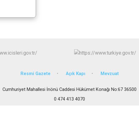
Sarıkamış
Selim
Susuz
Resmi Gazete
Açık Kapı
Mevzuat
Cumhuriyet Mahallesi İnönü Caddesi Hükümet Konağı No:67 36500
0 474 413 4070